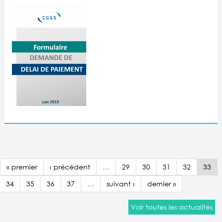
« premier
‹ précédent
…
29
30
31
32
33
34
35
36
37
…
suivant ›
dernier »
Voir toutes les actualités