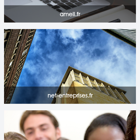
ameli.fr
net-entreprises.fr
est le service proposé aux entreprises,
aux collectivités, et à leurs mandataires (experts-
comptables, centres et associations de gestion agréés...)
par l’ensemble des organismes de protection sociale pour
effectuer et régler, par internet, de manière sécurisée,
simple et gratuite, leurs déclarations sociales.
Accéder au site
net-entreprises.fr
Le Portail Officiel du Particulier Employeur et du Salarié.
Accéder au site