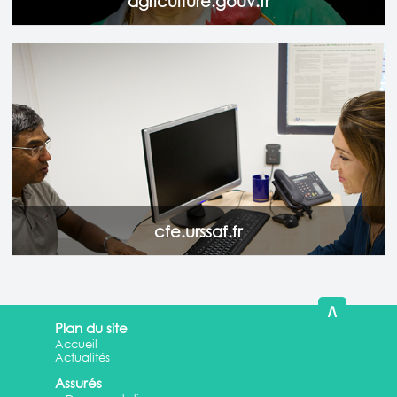
agriculture.gouv.fr
Vous êtes employeurs
ou
travailleurs indépendants
non-
inscrits au registre du commerce ou au répertoire des métiers,
de
professions libérales
ou
activités indépendantes
(autres que
commerciales, artisanales ou agricoles) en entreprise
individuelle, une
association employant du personnel salarié,
une collectivité territoriale, effectuer vos formalités en ligne.
Accéder au site
cfe.urssaf.fr
∧
Plan du site
Accueil
Actualités
Assurés