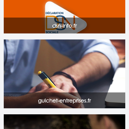
dsn-info.fr
Sur ce site, vous pouvez accomplir toutes les démarches liées
à la création d’entreprise quels que soient votre secteur
d’activité et la forme juridique de l’entreprise que vous
souhaitez créer.
Vous pouvez également réaliser vos formalités en ligne
(immatriculation, déclarations et demandes d’autorisation,
paiement des frais éventuels…) et suivre l’état d’avancement
de votre dossier.
Accéder au site
guichet-entreprises.fr
Le site de l'auto-entrepreneur.