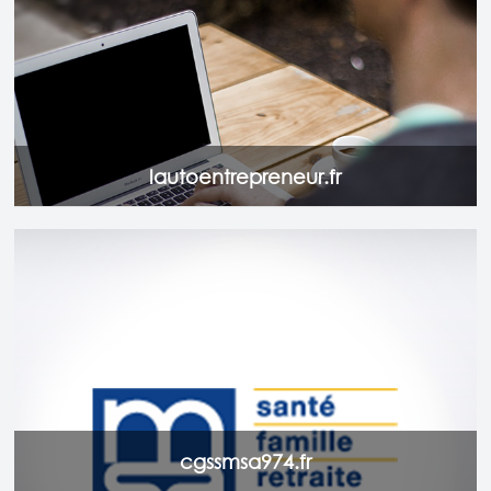
Accéder au site
lautoentrepreneur.fr
Retrouvez toute l'actualité du département Agricole de la
CGSS de La Réunion. Site dédié aux non salariés Agricole
(Chef d'exploitation, collaborateur, aides familiaux et leurs
ayants-droits, retraités et invalides).
Accéder au site
cgssmsa974.fr