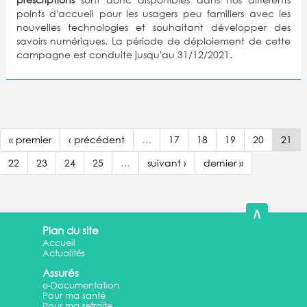
points d'accueil pour les usagers peu familiers avec les
nouvelles technologies et souhaitant développer des
savoirs numériques. La période de déploiement de cette
campagne est conduite jusqu'au 31/12/2021.
« premier
‹ précédent
…
17
18
19
20
21
22
23
24
25
…
suivant ›
dernier »
∧
Plan du site
Accueil
Actualités
Assurés
e-Documentation
Pour ma santé
Pour ma retraite