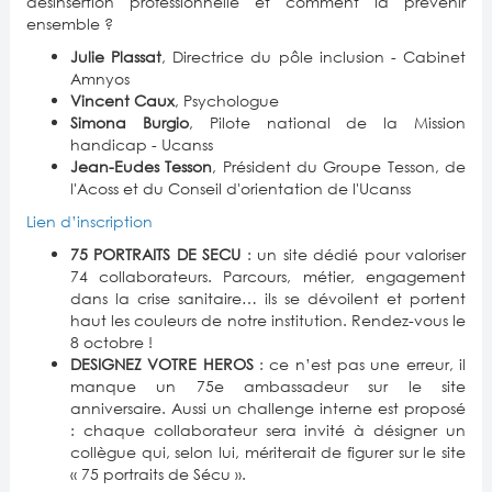
désinsertion professionnelle et comment la prévenir
ensemble ?
Julie Plassat
, Directrice du pôle inclusion - Cabinet
Amnyos
Vincent Caux
, Psychologue
Simona Burgio
, Pilote national de la Mission
handicap - Ucanss
Jean-Eudes Tesson
, Président du Groupe Tesson, de
l'Acoss et du Conseil d'orientation de l'Ucanss
Lien d’inscription
75 PORTRAITS DE SECU
: un site dédié pour valoriser
74 collaborateurs. Parcours, métier, engagement
dans la crise sanitaire… ils se dévoilent et portent
haut les couleurs de notre institution. Rendez-vous le
8 octobre !
DESIGNEZ VOTRE HEROS
: ce n’est pas une erreur, il
manque un 75e ambassadeur sur le site
anniversaire. Aussi un challenge interne est proposé
: chaque collaborateur sera invité à désigner un
collègue qui, selon lui, mériterait de figurer sur le site
« 75 portraits de Sécu ».