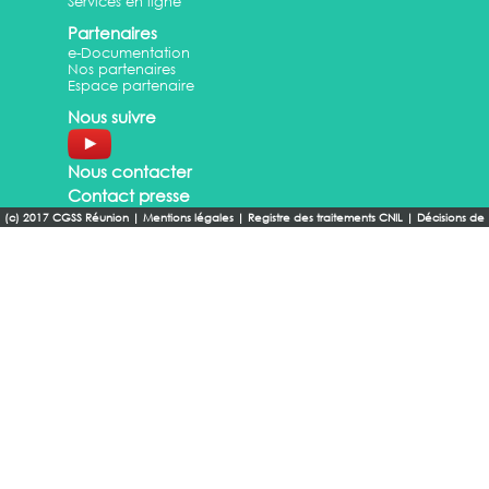
Services en ligne
Partenaires
e-Documentation
Nos partenaires
Espace partenaire
Nous suivre
Nous contacter
Contact presse
(c) 2017 CGSS Réunion
|
Mentions légales
|
Registre des traitements CNIL
|
Décisions de
conformité CNIL